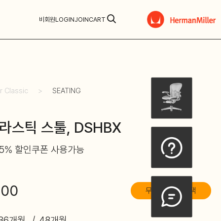
비회원
LOGIN
JOIN
CART
r Classic
SEATING
라스틱 스툴, DSHBX
5% 할인쿠폰 사용가능
000
무이자/카드혜택
36개월
48개월